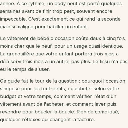
année. À ce rythme, un body neuf est porté quelques
Jouets en bois
semaines avant de finir trop petit, souvent encore
impeccable. C'est exactement ce qui rend la seconde
Jouets Montessori
main si maligne pour habiller un enfant.
Tapis d'éveil
Le vêtement de bébé d'occasion coûte deux à cinq fois
Doudou
moins cher que le neuf, pour un usage quasi identique.
La grenouillère que votre enfant portera trois mois a
Quel jouet par âge
déjà servi trois mois à un autre, pas plus. Le tissu n'a pas
eu le temps de s'user.
Ce guide fait le tour de la question : pourquoi l'occasion
Vêtements d'occasion
s'impose pour les tout-petits, où acheter selon votre
Matériel d'occasion
budget et votre temps, comment vérifier l'état d'un
vêtement avant de l'acheter, et comment laver puis
Siège auto occasion
revendre pour boucler la boucle. Rien de compliqué,
Vêtements bio
quelques réflexes qui changent la facture.