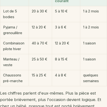
courant
Lot de 5
20 à 30 €
5 à 10 €
1 à 2 mois
bodies
Pyjama /
12 à 20 €
3 à 6 €
1 à 2 mois
grenouillère
Combinaison
40 à 70 €
12 à 20 €
1 saison
pilote hiver
Manteau /
25 à 50 €
8 à 15 €
1 saison
veste
Chaussons
15 à 25 €
4 à 8 €
quelques
pré-marche
semaines
Les chiffres parlent d'eux-mêmes. Plus la pièce est
portée brièvement, plus l'occasion devient logique. Et
chez un bébé, presque tout est porté brièvement.