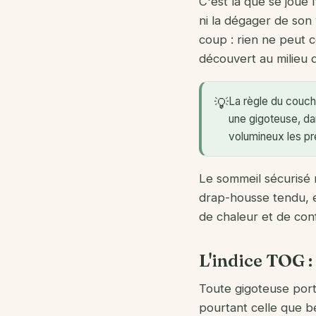
C'est là que se joue 
ni la dégager de son
coup : rien ne peut c
découvert au milieu d
La règle du coucha
💡
une gigoteuse, dan
volumineux les pr
Le sommeil sécurisé r
drap-housse tendu, et
de chaleur et de conf
L'indice TOG : 
Toute gigoteuse porte 
pourtant celle que b