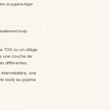
es ou pyjama léger
tuellement body
 le TOG ou on allège
ute une couche de
s différentes.
e intermédiaire, une
ple body au pyjama