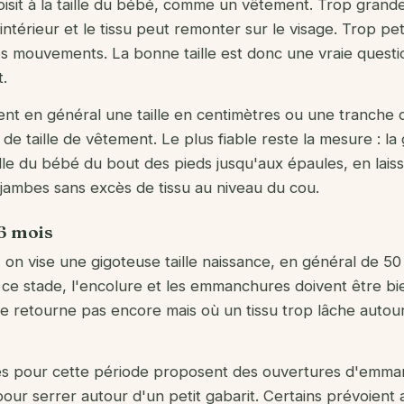
sit à la taille du bébé, comme un vêtement. Trop grande, 
l'intérieur et le tissu peut remonter sur le visage. Trop pe
es mouvements. La bonne taille est donc une vraie questi
.
uent en général une taille en centimètres ou une tranche 
e taille de vêtement. Le plus fiable reste la mesure : la 
ille du bébé du bout des pieds jusqu'aux épaules, en lais
 jambes sans excès de tissu au niveau du cou.
 6 mois
on vise une gigoteuse taille naissance, en général de 50
ce stade, l'encolure et les emmanchures doivent être bie
 se retourne pas encore mais où un tissu trop lâche autou
 pour cette période proposent des ouvertures d'emman
our serrer autour d'un petit gabarit. Certains prévoient