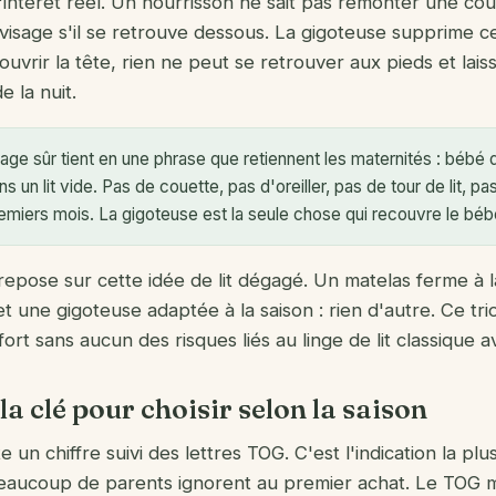
l'intérêt réel. Un nourrisson ne sait pas remonter une cou
 visage s'il se retrouve dessous. La gigoteuse supprime 
ouvrir la tête, rien ne peut se retrouver aux pieds et lais
e la nuit.
ge sûr tient en une phrase que retiennent les maternités : bébé d
s un lit vide. Pas de couette, pas d'oreiller, pas de tour de lit, 
emiers mois. La gigoteuse est la seule chose qui recouvre le béb
epose sur cette idée de lit dégagé. Un matelas ferme à l
 une gigoteuse adaptée à la saison : rien d'autre. Ce tri
ort sans aucun des risques liés au linge de lit classique a
la clé pour choisir selon la saison
un chiffre suivi des lettres TOG. C'est l'indication la plus
eaucoup de parents ignorent au premier achat. Le TOG m