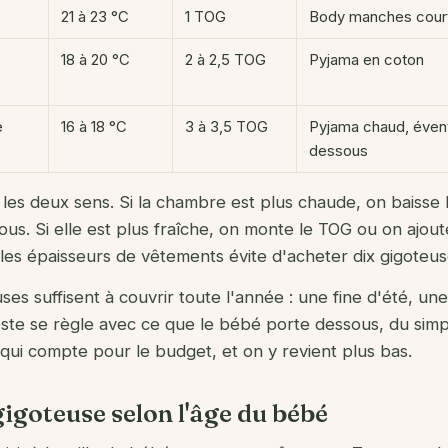
21 à 23 °C
1 TOG
Body manches court
18 à 20 °C
2 à 2,5 TOG
Pyjama en coton
e
16 à 18 °C
3 à 3,5 TOG
Pyjama chaud, éven
dessous
s les deux sens. Si la chambre est plus chaude, on baisse
ous. Si elle est plus fraîche, on monte le TOG ou on ajo
les épaisseurs de vêtements évite d'acheter dix gigoteuse
ses suffisent à couvrir toute l'année : une fine d'été, un
este se règle avec ce que le bébé porte dessous, du sim
 qui compte pour le budget, et on y revient plus bas.
 gigoteuse selon l'âge du bébé