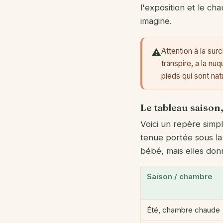
l'exposition et le c
imagine.
Attention à la sur
⚠️
transpire, a la nu
pieds qui sont na
Le tableau saiso
Voici un repère simpl
tenue portée sous la 
bébé, mais elles don
Saison / chambre
Été, chambre chaude