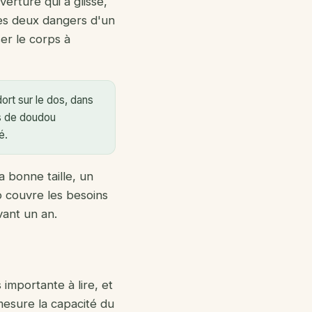
verture qui a glissé,
ces deux dangers d'un
ser le corps à
ort sur le dos, dans
pas de doudou
é.
a bonne taille, un
o couvre les besoins
vant un an.
 importante à lire, et
esure la capacité du