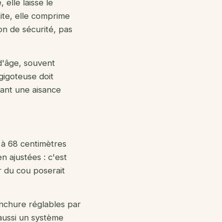
elle laisse le
tite, elle comprime
on de sécurité, pas
d'âge, souvent
gigoteuse doit
sant une aisance
 à 68 centimètres
n ajustées : c'est
r du cou poserait
chure réglables par
 aussi un système