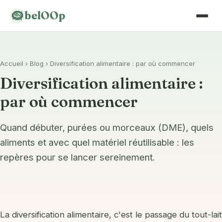
🪹
belOOp
Accueil
›
Blog
› Diversification alimentaire : par où commencer
Liste de naissance
Diversification alimentaire :
Gigoteuse
par où commencer
Veilleuse
Quand débuter, purées ou morceaux (DME), quels
Transat
aliments et avec quel matériel réutilisable : les
Porte-bébé & portage
repères pour se lancer sereinement.
Couches lavables
Chaise haute
La diversification alimentaire, c'est le passage du tout-lait