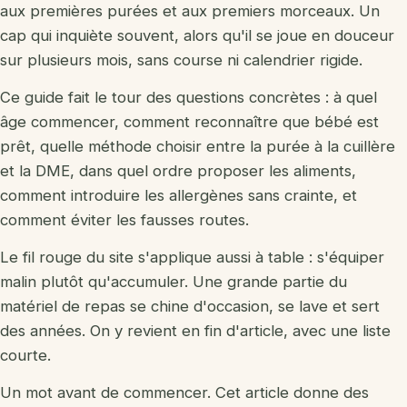
aux premières purées et aux premiers morceaux. Un
Jouets en bois
cap qui inquiète souvent, alors qu'il se joue en douceur
sur plusieurs mois, sans course ni calendrier rigide.
Jouets Montessori
Ce guide fait le tour des questions concrètes : à quel
Tapis d'éveil
âge commencer, comment reconnaître que bébé est
Doudou
prêt, quelle méthode choisir entre la purée à la cuillère
et la DME, dans quel ordre proposer les aliments,
Quel jouet par âge
comment introduire les allergènes sans crainte, et
comment éviter les fausses routes.
Le fil rouge du site s'applique aussi à table : s'équiper
Vêtements d'occasion
malin plutôt qu'accumuler. Une grande partie du
Matériel d'occasion
matériel de repas se chine d'occasion, se lave et sert
des années. On y revient en fin d'article, avec une liste
Siège auto occasion
courte.
Vêtements bio
Un mot avant de commencer. Cet article donne des