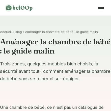
🪹
belOOp
Accueil
›
Blog
› Aménager la chambre de bébé : le guide malin
Liste de naissance
Aménager la chambre de bébé
Gigoteuse
: le guide malin
Veilleuse
Trois zones, quelques meubles bien choisis, la
Transat
sécurité avant tout : comment aménager la chambre
Porte-bébé & portage
de bébé sans se ruiner ni sur-équiper.
Couches lavables
Chaise haute
Une chambre de bébé, ce n'est pas un catalogue de