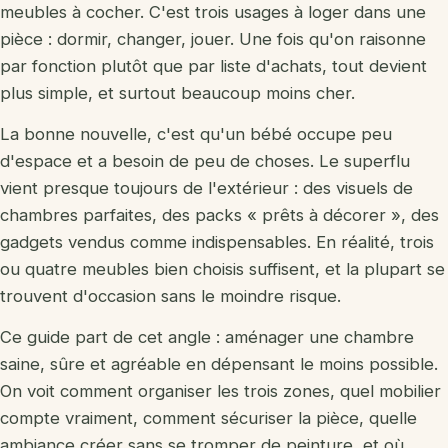
meubles à cocher. C'est trois usages à loger dans une
Jouets en bois
pièce : dormir, changer, jouer. Une fois qu'on raisonne
par fonction plutôt que par liste d'achats, tout devient
Jouets Montessori
plus simple, et surtout beaucoup moins cher.
Tapis d'éveil
La bonne nouvelle, c'est qu'un bébé occupe peu
Doudou
d'espace et a besoin de peu de choses. Le superflu
vient presque toujours de l'extérieur : des visuels de
Quel jouet par âge
chambres parfaites, des packs « prêts à décorer », des
gadgets vendus comme indispensables. En réalité, trois
ou quatre meubles bien choisis suffisent, et la plupart se
Vêtements d'occasion
trouvent d'occasion sans le moindre risque.
Matériel d'occasion
Ce guide part de cet angle : aménager une chambre
saine, sûre et agréable en dépensant le moins possible.
Siège auto occasion
On voit comment organiser les trois zones, quel mobilier
Vêtements bio
compte vraiment, comment sécuriser la pièce, quelle
ambiance créer sans se tromper de peinture, et où